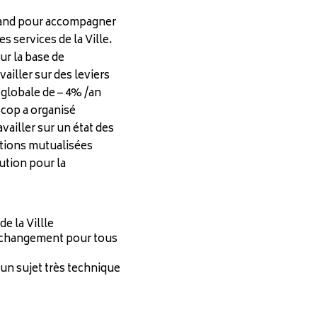
errand pour accompagner
 services de la Ville.
ur la base de
ailler sur des leviers
 globale de – 4% /an
Scop a organisé
availler sur un état des
actions mutualisées
ution pour la
de la Villle
 changement pour tous
 un sujet très technique