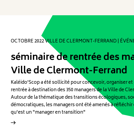
OCTOBRE 2022 VILLE DE CLERMONT-FERRAND | ÉVÉ
séminaire de rentrée des m
Ville de Clermont-Ferrand
Kaléido'Scop a été sollicité pour concevoir, organiser e
rentrée à destination des 350 managers de la Ville de Cl
Autour de la thématique des transitions écologiques, soc
démocratiques, les managers ont été amenés à réfléchir 
qu'est un "manager en transition"