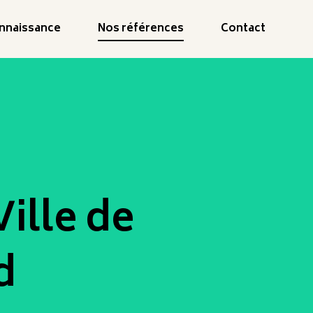
onnaissance
Nos références
Contact
ille de
d