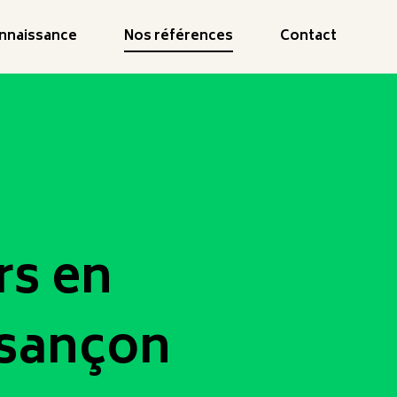
onnaissance
Nos références
Contact
rs en
esançon