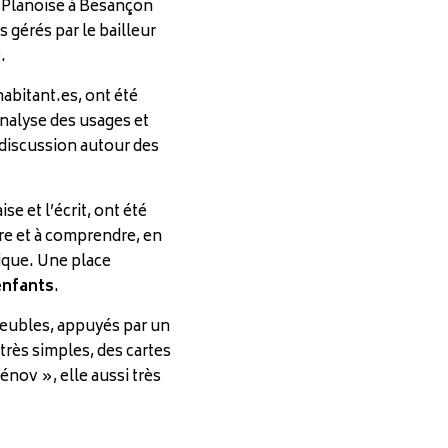
e Planoise à Besançon
gérés par le bailleur
.
habitant.es, ont été
analyse des usages et
discussion autour des
se et l’écrit, ont été
lire et à comprendre, en
hique. Une place
enfants
.
meubles, appuyés par un
 très simples, des cartes
Rénov », elle aussi très