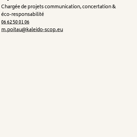
Chargée de projets communication, concertation &
éco-responsabilité
06 62 50 01 06
m.poitau@kaleido-scop.eu