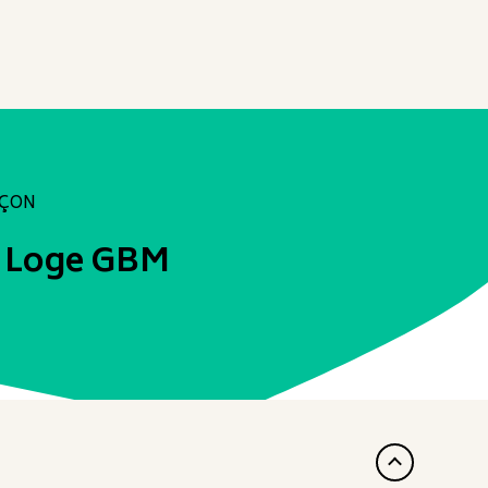
NÇON
r Loge GBM