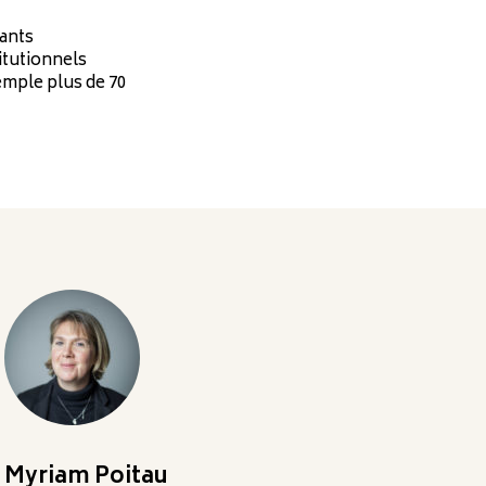
lants
titutionnels
emple plus de 70
Myriam Poitau